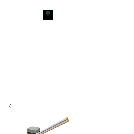
GRUPO ADVISORS
Technology Security Systems
Safety Systems Softwares
Parking & Traffic Solutions
Video vigilancia Control de
acceso Detección de incendio
Emergencia y evacuación